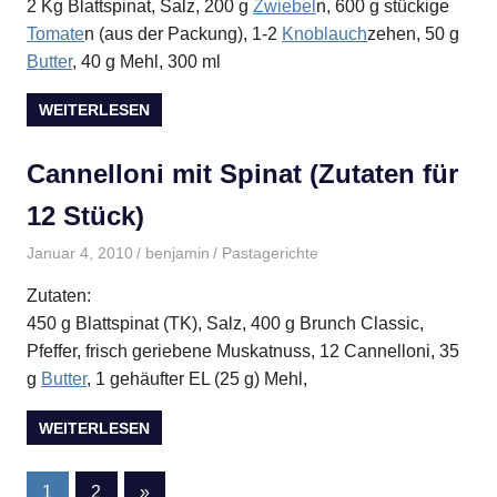
2 Kg Blattspinat, Salz, 200 g
Zwiebel
n, 600 g stückige
Tomate
n (aus der Packung), 1-2
Knoblauch
zehen, 50 g
Butter
, 40 g Mehl, 300 ml
WEITERLESEN
Cannelloni mit Spinat (Zutaten für
12 Stück)
Januar 4, 2010
benjamin
Pastagerichte
Zutaten:
450 g Blattspinat (TK), Salz, 400 g Brunch Classic,
Pfeffer, frisch geriebene Muskatnuss, 12 Cannelloni, 35
g
Butter
, 1 gehäufter EL (25 g) Mehl,
WEITERLESEN
Seitennummerierung
Nächste
1
2
»