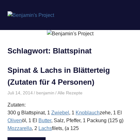
Benjamin's
MENÜ
Project
Zum
Inhalt
springen
Schlagwort:
Blattspinat
Spinat & Lachs in Blätterteig
(Zutaten für 4 Personen)
Juli 14, 2014
benjamin
Alle Rezepte
Zutaten:
300 g Blattspinat, 1
Zwiebel
, 1
Knoblauch
zehe, 1 El
Oliven
öl, 1 El
Butter
, Salz, Pfeffer, 1 Packung (125 g)
Mozzarella
, 2
Lachs
filets, (a 125