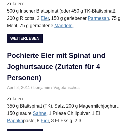
Zutaten:
500 g frischer Blattspinat (oder 450 g TK-Blattspinat),
200 g Ricotta, 2
Eier
, 150 g geriebener
Parmesan
, 75 g
Mehl, 75 g gemahlene
Mandeln
,
WEITERLESEN
Pochierte Eier mit Spinat und
Joghurtsauce (Zutaten für 4
Personen)
April 3, 2011
benjamin
Vegetarisches
Zutaten:
350 g Blattspinat (TK), Salz, 200 g Magermilchjoghurt,
150 g saure
Sahne
, 1 Priese Chilipulver, 1 El
Paprika
paste, 8
Eier
, 3 El Essig, 2-3