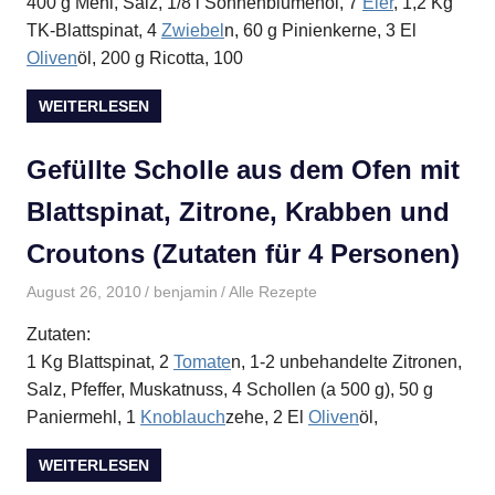
400 g Mehl, Salz, 1/8 l Sonnenblumenöl, 7
Eier
, 1,2 Kg
TK-Blattspinat, 4
Zwiebel
n, 60 g Pinienkerne, 3 El
Oliven
öl, 200 g Ricotta, 100
WEITERLESEN
Gefüllte Scholle aus dem Ofen mit
Blattspinat, Zitrone, Krabben und
Croutons (Zutaten für 4 Personen)
August 26, 2010
benjamin
Alle Rezepte
Zutaten:
1 Kg Blattspinat, 2
Tomate
n, 1-2 unbehandelte Zitronen,
Salz, Pfeffer, Muskatnuss, 4 Schollen (a 500 g), 50 g
Paniermehl, 1
Knoblauch
zehe, 2 El
Oliven
öl,
WEITERLESEN