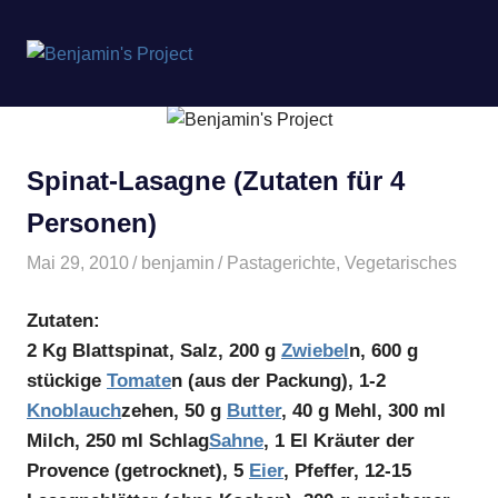
Benjamin's
MENÜ
Project
Zum
Inhalt
springen
Spinat-Lasagne (Zutaten für 4
Personen)
Mai 29, 2010
benjamin
Pastagerichte
,
Vegetarisches
Zutaten:
2 Kg Blattspinat, Salz, 200 g
Zwiebel
n, 600 g
stückige
Tomate
n (aus der Packung), 1-2
Knoblauch
zehen, 50 g
Butter
, 40 g Mehl, 300 ml
Milch, 250 ml Schlag
Sahne
, 1 El Kräuter der
Provence (getrocknet), 5
Eier
, Pfeffer, 12-15