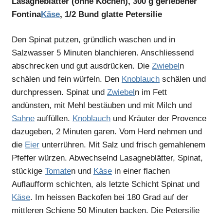
Lasagneblätter (ohne Kochen), 300 g geriebener
Fontina
Käse
, 1/2 Bund glatte Petersilie
Den Spinat putzen, gründlich waschen und in
Salzwasser 5 Minuten blanchieren. Anschliessend
abschrecken und gut ausdrücken. Die
Zwiebel
n
schälen und fein würfeln. Den
Knoblauch
schälen und
durchpressen. Spinat und
Zwiebel
n im Fett
andünsten, mit Mehl bestäuben und mit Milch und
Sahne
auffüllen.
Knoblauch
und Kräuter der Provence
dazugeben, 2 Minuten garen. Vom Herd nehmen und
die
Eier
unterrühren. Mit Salz und frisch gemahlenem
Pfeffer würzen. Abwechselnd Lasagneblätter, Spinat,
stückige
Tomate
n und
Käse
in einer flachen
Auflaufform schichten, als letzte Schicht Spinat und
Käse
. Im heissen Backofen bei 180 Grad auf der
mittleren Schiene 50 Minuten backen. Die Petersilie