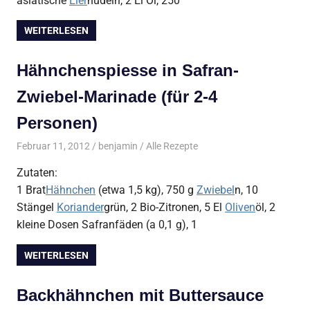
asiatische
Eier
nudeln, 2 El Öl, 250
WEITERLESEN
Hähnchenspiesse in Safran-
Zwiebel-Marinade (für 2-4
Personen)
Februar 11, 2012
benjamin
Alle Rezepte
Zutaten:
1 Brat
Hähnchen
(etwa 1,5 kg), 750 g
Zwiebel
n, 10
Stängel
Koriander
grün, 2 Bio-Zitronen, 5 El
Oliven
öl, 2
kleine Dosen Safranfäden (a 0,1 g), 1
WEITERLESEN
Backhähnchen mit Buttersauce