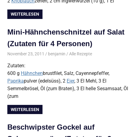
2
Knoblauch
zehen, 2 cm Ingwerwurzel (10 g), 1 El
WEITERLESEN
Mini-Hähnchenschnitzel auf Salat
(Zutaten für 4 Personen)
November 23, 2011
benjamin
Alle Rezepte
Zutaten:
600 g
Hähnchen
brustfilet, Salz, Cayennepfeffer,
Paprika
pulver (edelsüss), 2
Eier
, 3 El Mehl, 3 El
Semmelbrösel, Öl (zum Braten), 3 El helle Sesamsaat, Öl
(zum
WEITERLESEN
Beschwipster Gockel auf