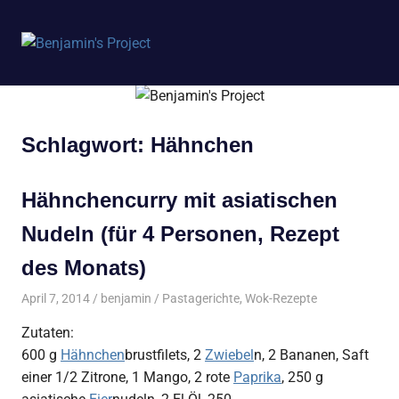
Benjamin's
MENÜ
Project
Zum
Inhalt
springen
Schlagwort:
Hähnchen
Hähnchencurry mit asiatischen
Nudeln (für 4 Personen, Rezept
des Monats)
April 7, 2014
benjamin
Pastagerichte
,
Wok-Rezepte
Zutaten:
600 g
Hähnchen
brustfilets, 2
Zwiebel
n, 2 Bananen, Saft
einer 1/2 Zitrone, 1 Mango, 2 rote
Paprika
, 250 g