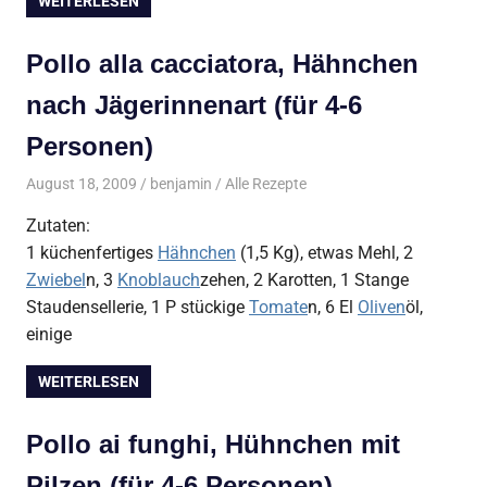
WEITERLESEN
Pollo alla cacciatora, Hähnchen
nach Jägerinnenart (für 4-6
Personen)
August 18, 2009
benjamin
Alle Rezepte
Zutaten:
1 küchenfertiges
Hähnchen
(1,5 Kg), etwas Mehl, 2
Zwiebel
n, 3
Knoblauch
zehen, 2 Karotten, 1 Stange
Staudensellerie, 1 P stückige
Tomate
n, 6 El
Oliven
öl,
einige
WEITERLESEN
Pollo ai funghi, Hühnchen mit
Pilzen (für 4-6 Personen)