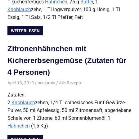
1 küchenfertiges
Hähnchen
, 75 g
Butter
, 1
Knoblauch
zehe, 1 Tl Ingwerpulver, 100 g Honig, 1 Tl
Essig, 1 Tl Salz, 1/2 Tl Pfeffer, Fett
WEITERLESEN
Zitronenhähnchen mit
Kichererbsengemüse (Zutaten für
4 Personen)
April 13, 2010
benjamin
Alle Rezepte
Zutaten:
2
Knoblauch
zehen, 1/4 Tl chinesisches Fünf-Gewürze-
Pulver, 50 ml Apfelessig, 50 ml Zitronensaft, abgeriebene
Schale von 1 Zitrone, 60 ml Sonnenblumenöl, 1
Hähnchen
(1,5 Kg)