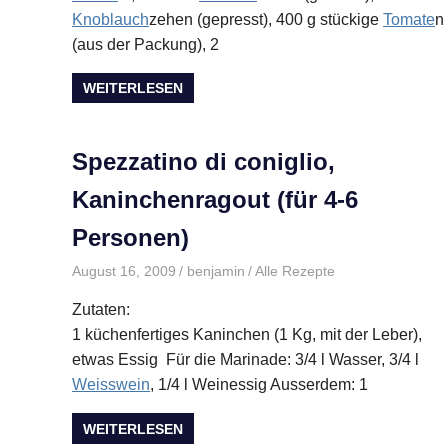
Knoblauch
zehen (gepresst), 400 g stückige
Tomate
n
(aus der Packung), 2
WEITERLESEN
Spezzatino di coniglio,
Kaninchenragout (für 4-6
Personen)
August 16, 2009
benjamin
Alle Rezepte
Zutaten:
1 küchenfertiges Kaninchen (1 Kg, mit der Leber),
etwas Essig Für die Marinade: 3/4 l Wasser, 3/4 l
Weisswein
, 1/4 l Weinessig Ausserdem: 1
WEITERLESEN