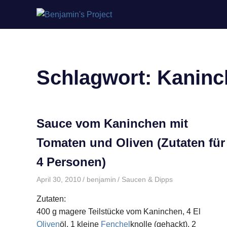
Benjamin's
Zum
Project
Inhalt
springen
Schlagwort:
Kaninc
Sauce vom Kaninchen mit
Tomaten und Oliven (Zutaten für
4 Personen)
April 30, 2010
benjamin
Saucen & Dipps
Zutaten:
400 g magere Teilstücke vom Kaninchen, 4 El
Oliven
öl, 1 kleine
Fenchel
knolle (gehackt), 2