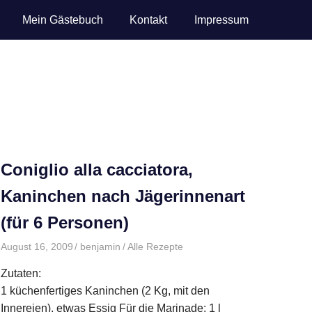
Mein Gästebuch
Kontakt
Impressum
Coniglio alla cacciatora,
Kaninchen nach Jägerinnenart
(für 6 Personen)
August 16, 2009
benjamin
Alle Rezepte
Zutaten:
1 küchenfertiges Kaninchen (2 Kg, mit den
Innereien), etwas Essig Für die Marinade: 1 l