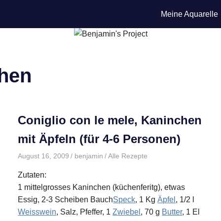
Meine Aquarelle
hen
Coniglio con le mele, Kaninchen
mit Äpfeln (für 4-6 Personen)
August 16, 2009
benjamin
Alle Rezepte
Zutaten:
1 mittelgrosses Kaninchen (küchenferitg), etwas
Essig, 2-3 Scheiben Bauch
Speck
, 1 Kg
Äpfel
, 1/2 l
Weisswein
, Salz, Pfeffer, 1
Zwiebel
, 70 g
Butter
, 1 El