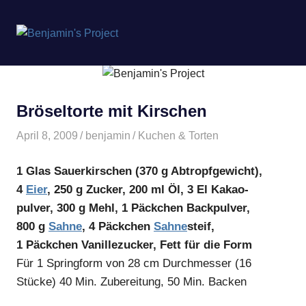
Benjamin's
MENÜ
Project
Zum
Inhalt
springen
Bröseltorte mit Kirschen
April 8, 2009
benjamin
Kuchen & Torten
1 Glas Sauerkirschen (370 g Abtropfgewicht),
4
Eier
, 250 g Zucker, 200 ml Öl, 3 El Kakao-
pulver, 300 g Mehl, 1 Päckchen Backpulver,
800 g
Sahne
, 4 Päckchen
Sahne
steif,
1 Päckchen Vanillezucker, Fett für die Form
Für 1 Springform von 28 cm Durchmesser (16
Stücke) 40 Min. Zubereitung, 50 Min. Backen