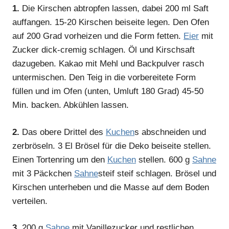
1.
Die Kirschen abtropfen lassen, dabei 200 ml Saft
auffangen. 15-20 Kirschen beiseite legen. Den Ofen
auf 200 Grad vorheizen und die Form fetten.
Eier
mit
Zucker dick-cremig schlagen. Öl und Kirschsaft
dazugeben. Kakao mit Mehl und Backpulver rasch
untermischen. Den Teig in die vorbereitete Form
füllen und im Ofen (unten, Umluft 180 Grad) 45-50
Min. backen. Abkühlen lassen.
2.
Das obere Drittel des
Kuchen
s abschneiden und
zerbröseln. 3 El Brösel für die Deko beiseite stellen.
Einen Tortenring um den
Kuchen
stellen. 600 g
Sahne
mit 3 Päckchen
Sahne
steif steif schlagen. Brösel und
Kirschen unterheben und die Masse auf dem Boden
verteilen.
3.
200 g
Sahne
mit Vanillezucker und restlichen