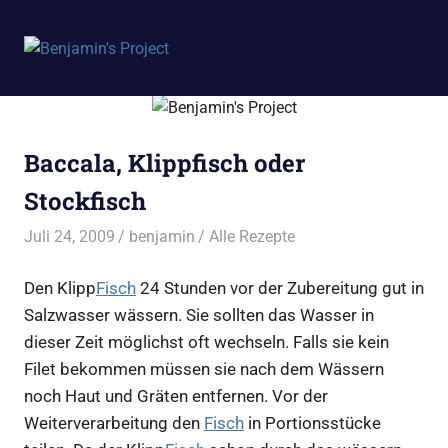
Benjamin's
MENÜ
Project
Zum
Inhalt
springen
Baccala, Klippfisch oder
Stockfisch
Juli 24, 2009
benjamin
Alle Rezepte
Den Klipp
Fisch
24 Stunden vor der Zubereitung gut in
Salzwasser wässern. Sie sollten das Wasser in
dieser Zeit möglichst oft wechseln. Falls sie kein
Filet bekommen müssen sie nach dem Wässern
noch Haut und Gräten entfernen. Vor der
Weiterverarbeitung den
Fisch
in Portionsstücke