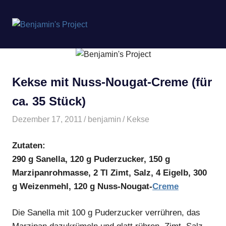
Benjamin's
MENÜ
Project
Zum
Inhalt
springen
Kekse mit Nuss-Nougat-Creme (für
ca. 35 Stück)
Dezember 17, 2011
benjamin
Kekse
Zutaten:
290 g Sanella, 120 g Puderzucker, 150 g
Marzipanrohmasse, 2 Tl Zimt, Salz, 4 Eigelb, 300
g Weizenmehl, 120 g Nuss-Nougat-
Creme
Die Sanella mit 100 g Puderzucker verrühren, das