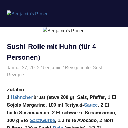
Benjamin's
MENÜ
Project
Zum
Inhalt
springen
Sushi-Rolle mit Huhn (für 4
Personen)
Januar 27, 2012
benjamin
Reisgerichte
,
Sushi-
Rezepte
Zutaten:
1
Hähnchen
brust (etwa 200 g), Salz, Pfeffer, 1 El
Sojola Margarine, 100 ml Teriyaki-
Sauce
, 2 El
helle Sesamsamen, 2 El schwarze Sesamsamen,
100 g Bio-
Salat
Gurke
, 1/2 reife Avocado, 2 Nori-