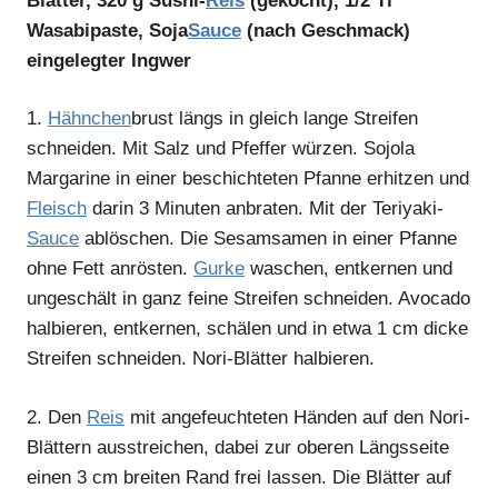
Blätter, 320 g Sushi-
Reis
(gekocht), 1/2 Tl
Wasabipaste, Soja
Sauce
(nach Geschmack)
eingelegter Ingwer
1.
Hähnchen
brust längs in gleich lange Streifen
schneiden. Mit Salz und Pfeffer würzen. Sojola
Margarine in einer beschichteten Pfanne erhitzen und
Fleisch
darin 3 Minuten anbraten. Mit der Teriyaki-
Sauce
ablöschen. Die Sesamsamen in einer Pfanne
ohne Fett anrösten.
Gurke
waschen, entkernen und
ungeschält in ganz feine Streifen schneiden. Avocado
halbieren, entkernen, schälen und in etwa 1 cm dicke
Streifen schneiden. Nori-Blätter halbieren.
2.
Den
Reis
mit angefeuchteten Händen auf den Nori-
Blättern ausstreichen, dabei zur oberen Längsseite
einen 3 cm breiten Rand frei lassen. Die Blätter auf