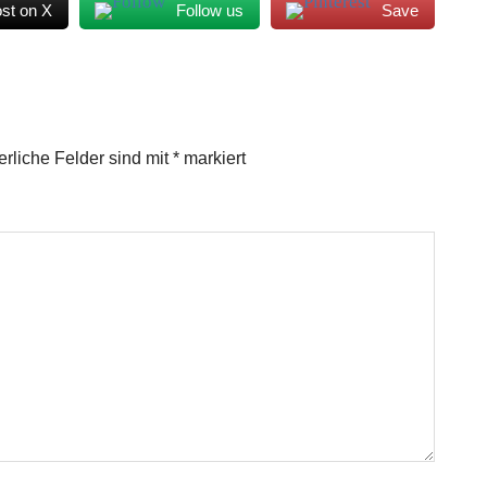
st on X
Follow us
Save
erliche Felder sind mit
*
markiert