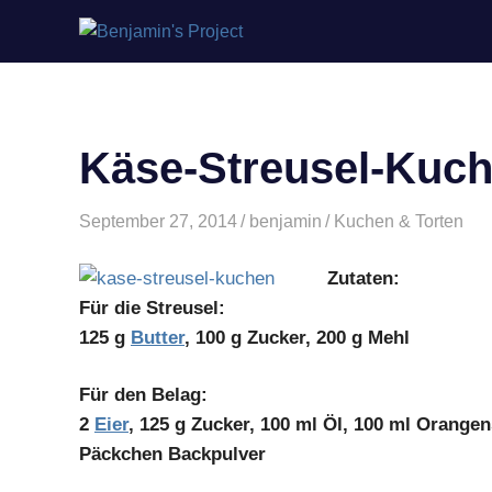
Benjamin's
Zum
Project
Inhalt
springen
Käse-Streusel-Kuc
September 27, 2014
benjamin
Kuchen & Torten
Zutaten:
Für die Streusel:
125 g
Butter
, 100 g Zucker, 200 g Mehl
Für den Belag:
2
Eier
, 125 g Zucker, 100 ml Öl, 100 ml Orange
Päckchen Backpulver