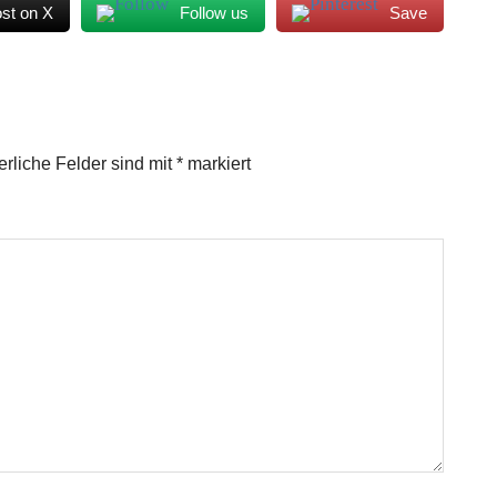
st on X
Follow us
Save
erliche Felder sind mit
*
markiert