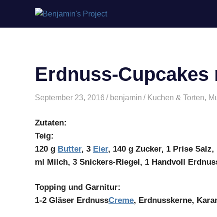
Benjamin's
Zum
Project
Inhalt
springen
Erdnuss-Cupcakes 
September 23, 2016
benjamin
Kuchen & Torten
,
Mu
Zutaten:
Teig:
120 g
Butter
, 3
Eier
, 140 g Zucker, 1 Prise Salz
ml Milch, 3 Snickers-Riegel, 1 Handvoll Erdnu
Topping und Garnitur:
1-2 Gläser Erdnuss
Creme
, Erdnusskerne, Kara