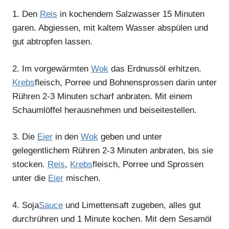
1.
Den
Reis
in kochendem Salzwasser 15 Minuten
garen. Abgiessen, mit kaltem Wasser abspülen und
gut abtropfen lassen.
2.
Im vorgewärmten
Wok
das Erdnussöl erhitzen.
Krebs
fleisch, Porree und Bohnensprossen darin unter
Rühren 2-3 Minuten scharf anbraten. Mit einem
Schaumlöffel herausnehmen und beiseitestellen.
3.
Die
Eier
in den
Wok
geben und unter
gelegentlichem Rühren 2-3 Minuten anbraten, bis sie
stocken.
Reis
,
Krebs
fleisch, Porree und Sprossen
unter die
Eier
mischen.
4.
Soja
Sauce
und Limettensaft zugeben, alles gut
durchrühren und 1 Minute kochen. Mit dem Sesamöl