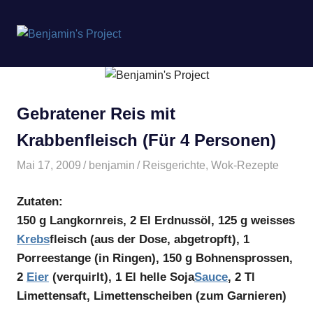
Benjamin's
MENÜ
Project
Zum
Inhalt
springen
Gebratener Reis mit
Krabbenfleisch (Für 4 Personen)
Mai 17, 2009
benjamin
Reisgerichte
,
Wok-Rezepte
Zutaten:
150 g Langkornreis, 2 El Erdnussöl, 125 g weisses
Krebs
fleisch (aus der Dose, abgetropft), 1
Porreestange (in Ringen), 150 g Bohnensprossen,
2
Eier
(verquirlt), 1 El helle Soja
Sauce
, 2 Tl
Limettensaft, Limettenscheiben (zum Garnieren)