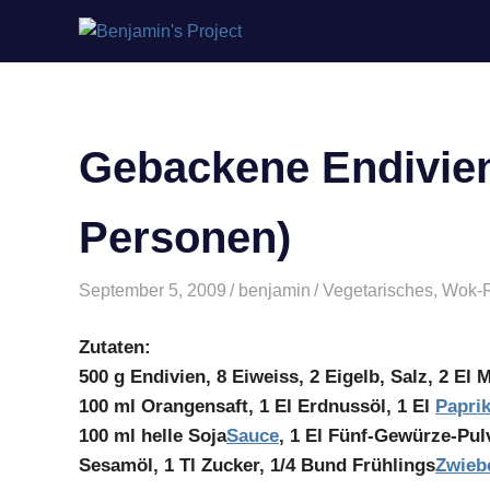
Benjamin's
Zum
Project
Inhalt
springen
Gebackene Endivien 
Personen)
September 5, 2009
benjamin
Vegetarisches
,
Wok-
Zutaten:
500 g Endivien, 8 Eiweiss, 2 Eigelb, Salz, 2 El
100 ml Orangensaft, 1 El Erdnussöl, 1 El
Papri
100 ml helle Soja
Sauce
, 1 El Fünf-Gewürze-Pulv
Sesamöl, 1 Tl Zucker, 1/4 Bund Frühlings
Zwieb