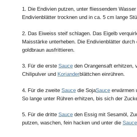
1.
Die Endivien putzen, unter fliessendem Wasser
Endivienblätter trocknen und in ca. 5 cm lange St
2.
Das Eiweiss steif schlagen. Das Eigelb verquir
Maisstärke unterheben. Die Endivienblätter durch
goldbraun ausfrittieren.
3.
Für die erste
Sauce
den Orangensaft erhitzen,
Chilipulver und
Koriander
blättchen einrühren.
4.
Für die zweite
Sauce
die Soja
Sauce
erwärmen u
So lange unter Rühren erhitzen, bis sich der Zucke
5.
Für die dritte
Sauce
den Essig mit Sesamöl, Zuc
putzen, waschen, fein hacken und unter die
Sauce