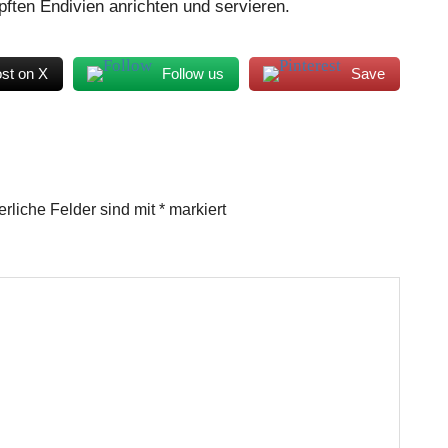
ften Endivien anrichten und servieren.
st on X
Follow us
Save
erliche Felder sind mit
*
markiert