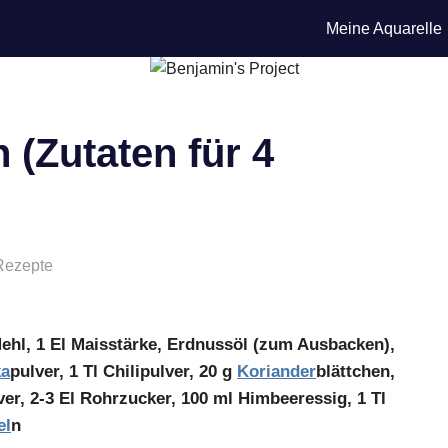
Meine Aquarelle
(Zutaten für 4
Rezepte
 Mehl, 1 El Maisstärke, Erdnussöl (zum Ausbacken),
ka
pulver, 1 Tl Chilipulver, 20 g
Koriander
blättchen,
er, 2-3 El Rohrzucker, 100 ml Himbeeressig, 1 Tl
el
n