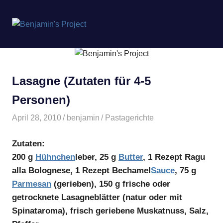
Benjamin's
MENÜ
Project
Zum
Inhalt
springen
Lasagne (Zutaten für 4-5
Personen)
April 28, 2010
benjamin
Pastagerichte
Zutaten:
200 g
Hühnchen
leber, 25 g
Butter
, 1 Rezept Ragu
alla Bolognese, 1 Rezept Bechamel
Sauce
, 75 g
Parmesan
(gerieben), 150 g frische oder
getrocknete Lasagneblätter (natur oder mit
Spinataroma), frisch geriebene Muskatnuss, Salz,