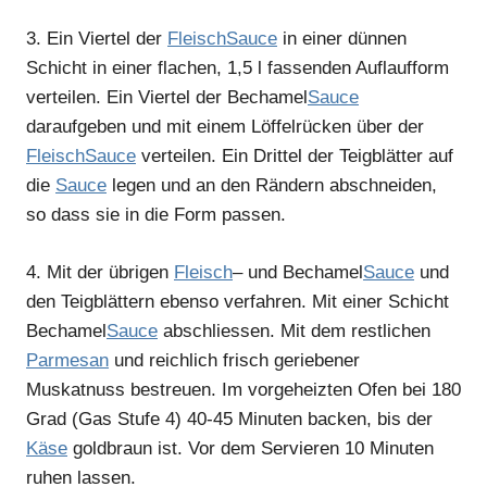
3.
Ein Viertel der
Fleisch
Sauce
in einer dünnen
Schicht in einer flachen, 1,5 l fassenden Auflaufform
verteilen. Ein Viertel der Bechamel
Sauce
daraufgeben und mit einem Löffelrücken über der
Fleisch
Sauce
verteilen. Ein Drittel der Teigblätter auf
die
Sauce
legen und an den Rändern abschneiden,
so dass sie in die Form passen.
4.
Mit der übrigen
Fleisch
– und Bechamel
Sauce
und
den Teigblättern ebenso verfahren. Mit einer Schicht
Bechamel
Sauce
abschliessen. Mit dem restlichen
Parmesan
und reichlich frisch geriebener
Muskatnuss bestreuen. Im vorgeheizten Ofen bei 180
Grad (Gas Stufe 4) 40-45 Minuten backen, bis der
Käse
goldbraun ist. Vor dem Servieren 10 Minuten
ruhen lassen.