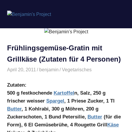
Benjamin's
MENÜ
Project
Zum
Inhalt
springen
Frühlingsgemüse-Gratin mit
Grillkäse (Zutaten für 4 Personen)
April 20, 2011
benjamin
Vegetarisches
Zutaten:
500 g festkochende
Kartoffel
n, Salz, 250 g
frischer weisser
Spargel
, 1 Priese Zucker, 1 Tl
Butter
, 1 Kohlrabi, 300 g Möhren, 200 g
Zuckerschoten, 1 Bund Petersilie,
Butter
(für die
Form), 6 El Gemüsebrühe, 4 Rougette Grill
Käse