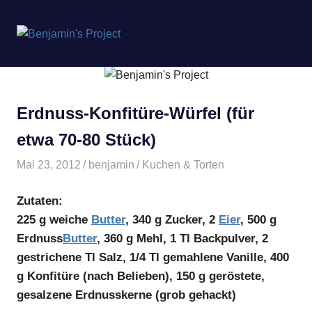
Benjamin's
MENÜ
Project
Zum
Inhalt
springen
Erdnuss-Konfitüre-Würfel (für
etwa 70-80 Stück)
Mai 23, 2012
benjamin
Kuchen & Torten
Zutaten:
225 g weiche
Butter
, 340 g Zucker, 2
Eier
, 500 g
Erdnuss
Butter
, 360 g Mehl, 1 Tl Backpulver, 2
gestrichene Tl Salz, 1/4 Tl gemahlene Vanille, 400
g Konfitüre (nach Belieben), 150 g geröstete,
gesalzene Erdnusskerne (grob gehackt)