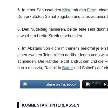
5.
In einer Schüssel den
Käse
mit den
Eier
n, eine
Den erkalteten Spinat zugeben und alles zu ein
6.
Den Nudelteig halbieren, beide Teile sehr dünn 
etwa 4 cm breite Streifen schneiden.
7.
Im Abstand von 4 cm mit einem Teelöffel je ein 
einen zweiten Teigstreifen darüber legen und zwi
schneiden. Die Ränder leicht andrücken und die Ra
burro e salvia, Ravioli in
Butter
und Salbei“) auf e
Share on Facebook
Po
Pecorino
Ricotta
KOMMENTAR HINTERLASSEN