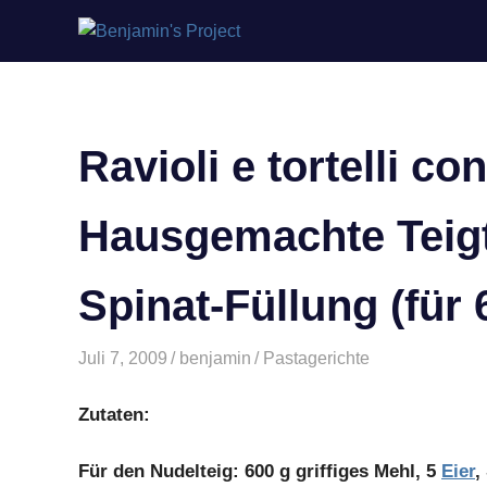
Benjamin's
Zum
Project
Inhalt
springen
Ravioli e tortelli con
Hausgemachte Teigt
Spinat-Füllung (für
Juli 7, 2009
benjamin
Pastagerichte
Zutaten:
Für den Nudelteig: 600 g griffiges Mehl, 5
Eier
,