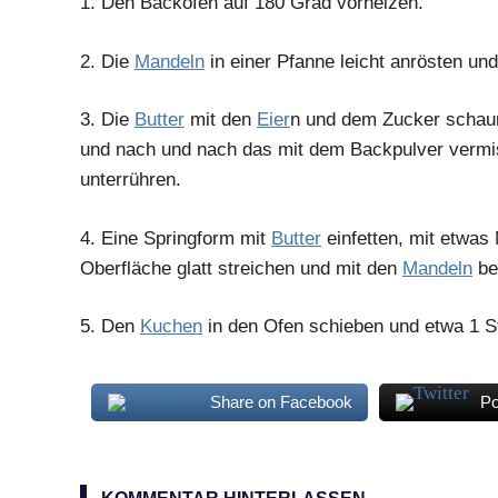
1.
Den Backofen auf 180 Grad vorheizen.
2.
Die
Mandeln
in einer Pfanne leicht anrösten un
3.
Die
Butter
mit den
Eier
n und dem Zucker schaum
und nach und nach das mit dem Backpulver verm
unterrühren.
4.
Eine Springform mit
Butter
einfetten, mit etwas 
Oberfläche glatt streichen und mit den
Mandeln
be
5.
Den
Kuchen
in den Ofen schieben und etwa 1 S
Share on Facebook
Po
Anissamen
Bittermandeln