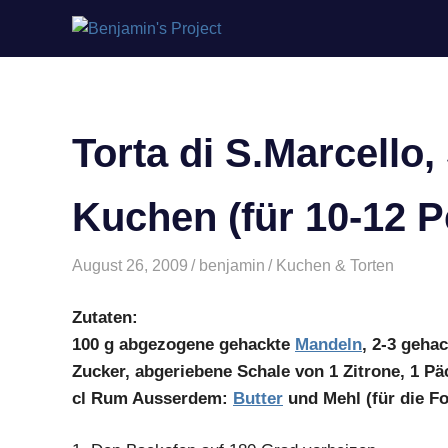
Benjamin's
Zum
Project
Inhalt
springen
Torta di S.Marcello,
Kuchen (für 10-12 
August 26, 2009
benjamin
Kuchen & Torten
Zutaten:
100 g abgezogene gehackte
Mandeln
, 2-3 gehac
Zucker, abgeriebene Schale von 1 Zitrone, 1 Pä
cl Rum Ausserdem:
Butter
und Mehl (für die F