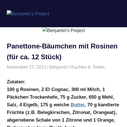
Benjamin's
MENÜ
Project
Zum
Inhalt
springen
Panettone-Bäumchen mit Rosinen
(für ca. 12 Stück)
November 27, 2011
benjamin
Kuchen & Torten
Zutaten:
100 g Rosinen, 2 El Cognac, 300 ml Milch, 1
Päckchen Trockenhefe, 75 g Zucker, 650 g Mehl,
Salz, 4 Eigelb, 175 g weiche
Butter
, 70 g kandierte
Früchte (z.B. Belegkirschen, Zitronat, Orangeat),
abgeriebene Schale von 1 Zitrone und 1 Orange,