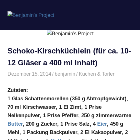
Benjamin's
MENÜ
Project
Zum
Inhalt
springen
Schoko-Kirschküchlein (für ca. 10-
12 Gläser a 400 ml Inhalt)
Dezember 15, 2014
benjamin
Kuchen & Torten
Zutaten:
1 Glas Schattenmorellen (350 g Abtropfgewicht),
70 ml Kirschwasser, 1 El Zimt, 1 Prise
Nelkenpulver, 1 Prise Pfeffer, 250 g zimmerwarme
Butter
, 200 g Zucker, 1 Prise Salz, 4
Eier
, 450 g
Mehl, 1 Packung Backpulver, 2 El Kakaopulver, 2