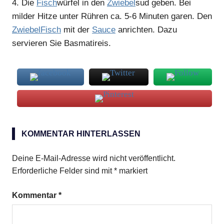
4.
Die
Fisch
würfel in den
Zwiebel
sud geben. Bei
milder Hitze unter Rühren ca. 5-6 Minuten garen. Den
Zwiebel
Fisch
mit der
Sauce
anrichten. Dazu
servieren Sie Basmatireis.
Basmatireis
KOMMENTAR HINTERLASSEN
Fischfilet
Fischfond
Deine E-Mail-Adresse wird nicht veröffentlicht.
Schalotten
Erforderliche Felder sind mit
*
markiert
Kommentar
*