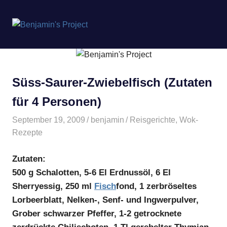
Benjamin's
MENÜ
Project
Zum
Inhalt
springen
Süss-Saurer-Zwiebelfisch (Zutaten
für 4 Personen)
September 19, 2009
benjamin
Reisgerichte
,
Wok-
Rezepte
Zutaten:
500 g Schalotten, 5-6 El Erdnussöl, 6 El
Sherryessig, 250 ml
Fisch
fond, 1 zerbröseltes
Lorbeerblatt, Nelken-, Senf- und Ingwerpulver,
Grober schwarzer Pfeffer, 1-2 getrocknete