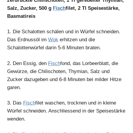
zerdrückte Chilischoten, 1 Tl gerebelter Thymian,
Salz, Zucker, 500 g
Fisch
filet, 2 Tl Speisestärke,
Basmatireis
1.
Die Schalotten schälen und in Würfel schneiden.
Das Erdnussöl im
Wok
erhitzen und die
Schalottenwürfel darin 5-6 Minuten braten.
2.
Den Essig, den
Fisch
fond, das Lorbeerblatt, die
Gewürze, die Chilischoten, Thymian, Salz und
Zucker dazugeben und 6-8 Minuten bei milder Hitze
garen.
3.
Das
Fisch
filet waschen, trocknen und in kleine
Würfel schneiden. Anschliessend in der Speisestärke
wenden.