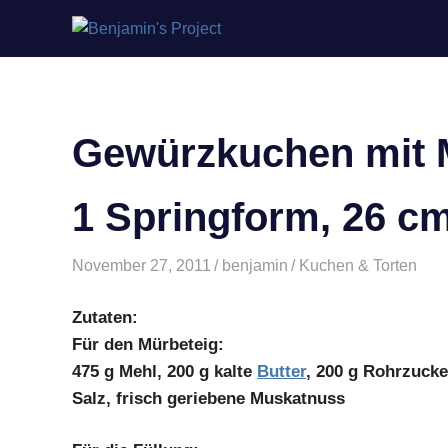
Benjamin's
Zum
Project
Inhalt
springen
Gewürzkuchen mit M
1 Springform, 26 c
November 27, 2011
benjamin
Kuchen & Torten
Zutaten:
Für den Mürbeteig:
475 g Mehl, 200 g kalte
Butter
, 200 g Rohrzucker
Salz, frisch geriebene Muskatnuss