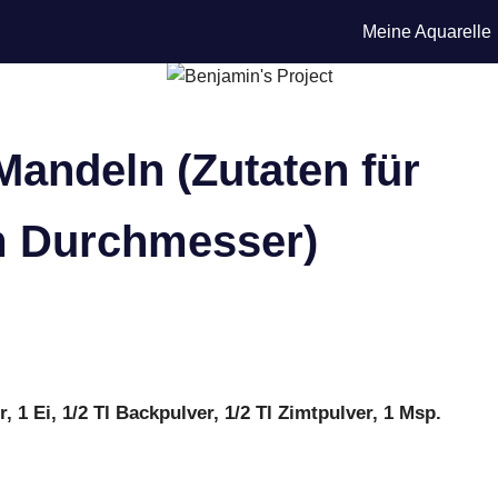
Meine Aquarelle
andeln (Zutaten für
m Durchmesser)
, 1 Ei, 1/2 Tl Backpulver, 1/2 Tl Zimtpulver, 1 Msp.