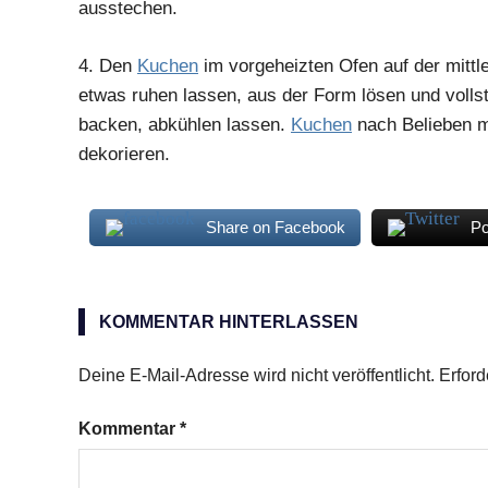
ausstechen.
4.
Den
Kuchen
im vorgeheizten Ofen auf der mitt
etwas ruhen lassen, aus der Form lösen und volls
backen, abkühlen lassen.
Kuchen
nach Belieben m
dekorieren.
Share on Facebook
Po
gemahlene
Mandeln
KOMMENTAR HINTERLASSEN
Kuchen
Muskatnuss
Deine E-Mail-Adresse wird nicht veröffentlicht.
Erford
Zimt
Kommentar
*