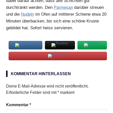
dabei darauf achten, dass alle Schichten gut
durchtränkt werden. Den
Parmesan
darüber streuen
und die
Nudeln
im Ofen auf mittlerer Schiene etwa 20
Minuten überbacken, bis sich eine schöne Kruste
gebildet hat. Sofort heiss servieren.
selbstgemachte
Tagliatelle
KOMMENTAR HINTERLASSEN
Steinpilze
Deine E-Mail-Adresse wird nicht veröffentlicht.
Erforderliche Felder sind mit
*
markiert
Kommentar
*