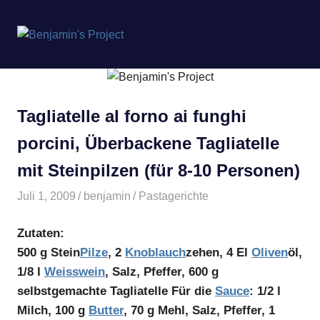
Benjamin's
MENÜ
Project
Zum
Inhalt
springen
Tagliatelle al forno ai funghi
porcini, Überbackene Tagliatelle
mit Steinpilzen (für 8-10 Personen)
Juli 1, 2009
benjamin
Pastagerichte
Zutaten:
500 g Stein
Pilze
, 2
Knoblauch
zehen, 4 El
Oliven
öl,
1/8 l
Weisswein
, Salz, Pfeffer, 600 g
selbstgemachte Tagliatelle Für die
Sauce
: 1/2 l
Milch, 100 g
Butter
, 70 g Mehl, Salz, Pfeffer, 1