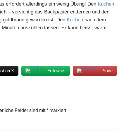
as erfordert allerdings ein wenig Übung! Den
Kuchen
lich – vorsichtig das Backpapier entfernen und den
ig goldbraun geworden ist. Den
Kuchen
nach dem
5 Minuten auskühlen lassen. Er kann heiss, warm
st on X
Follow us
Save
erliche Felder sind mit
*
markiert