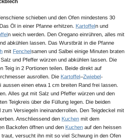
ckblech
ofenschiene schieben und den Ofen mindestens 30
Das Öl in einer Pfanne erhitzen.
Kartoffel
n und
ffel
n weich werden. Den Oregano einrühren, alles mit
und abkühlen lassen. Das Wurstbrät in die Pfanne
ch
mit
Fenchel
samen und Salbei einige Minuten braten
t Salz und Pfeffer würzen und abkühlen lassen. Die
Teig in 2 Portionen teilen. Beide direkt auf
rchmesser ausrollen. Die
Kartoffel
–
Zwiebel
-
i aussen einen etwa 1 cm breiten Rand frei lassen.
en. Alles gut mit Salz und Pfeffer würzen und den
en Teigkreis über die Füllung legen. Die beiden
um Versiegeln ineinanderrollen. Den Teigdeckel mit
nkerben. Anschliessend den
Kuchen
mit dem
Den Backofen öffnen und den
Kuchen
auf den heissen
 traut, versucht ihn mit so viel Schwung in den Ofen