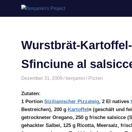
Benjamin's
Zum
Project
Inhalt
springen
Wurstbrät-Kartoffel
Sfinciune al salsicc
Dezember 31, 2009
benjamin
Pizzen
Zutaten:
1 Portion
Sizilianischer Pizzateig
, 2 El natives
Bestreichen), 200 g
Kartoffel
n (geschält und fe
getrockneter Oregano, 250 g frische salsicce 
gehackter Salbei, 125 g Ricotta, Meersalz, fris