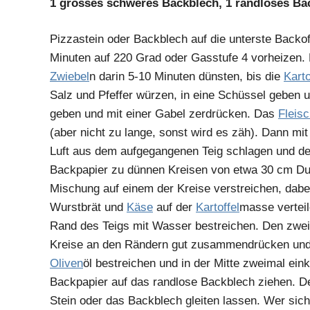
1 grosses schweres Backblech, 1 randloses Ba
Pizzastein oder Backblech auf die unterste Back
Minuten auf 220 Grad oder Gasstufe 4 vorheizen. 
Zwiebel
n darin 5-10 Minuten dünsten, bis die
Karto
Salz und Pfeffer würzen, in eine Schüssel geben 
geben und mit einer Gabel zerdrücken. Das
Fleis
(aber nicht zu lange, sonst wird es zäh). Dann mi
Luft aus dem aufgegangenen Teig schlagen und den 
Backpapier zu dünnen Kreisen von etwa 30 cm Du
Mischung auf einem der Kreise verstreichen, dabe
Wurstbrät und
Käse
auf der
Kartoffel
masse verteil
Rand des Teigs mit Wasser bestreichen. Den zweit
Kreise an den Rändern gut zusammendrücken und z
Oliven
öl bestreichen und in der Mitte zweimal ei
Backpapier auf das randlose Backblech ziehen. 
Stein oder das Backblech gleiten lassen. Wer sich