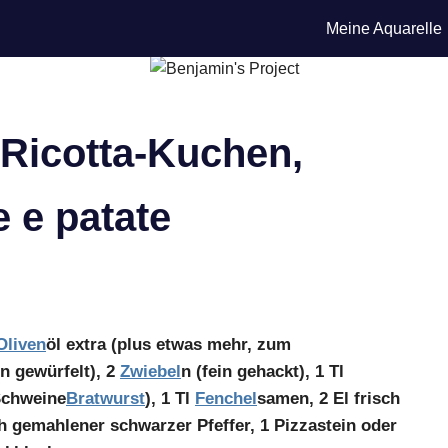
Meine Aquarelle
-Ricotta-Kuchen,
e e patate
Oliven
öl extra (plus etwas mehr, zum
in gewürfelt), 2
Zwiebel
n (fein gehackt), 1 Tl
(Schweine
Bratwurst
), 1 Tl
Fenchel
samen, 2 El frisch
ch gemahlener schwarzer Pfeffer, 1 Pizzastein oder