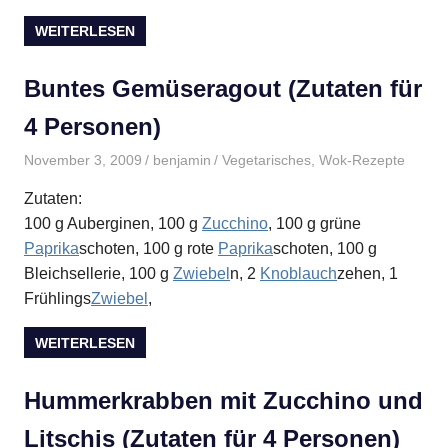
WEITERLESEN
Buntes Gemüseragout (Zutaten für
4 Personen)
November 3, 2009
benjamin
Vegetarisches
,
Wok-Rezepte
Zutaten:
100 g Auberginen, 100 g
Zucchino
, 100 g grüne
Paprika
schoten, 100 g rote
Paprika
schoten, 100 g
Bleichsellerie, 100 g
Zwiebel
n, 2
Knoblauch
zehen, 1
Frühlings
Zwiebel
,
WEITERLESEN
Hummerkrabben mit Zucchino und
Litschis (Zutaten für 4 Personen)