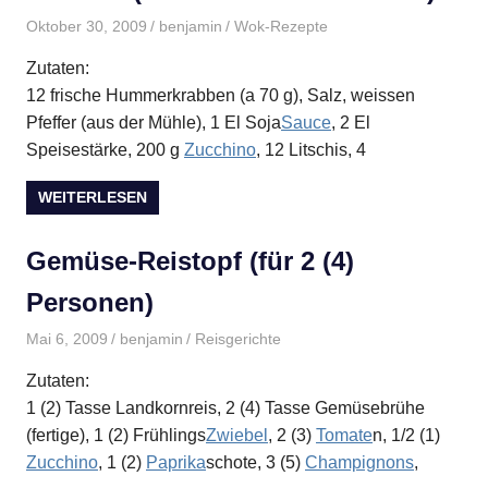
Oktober 30, 2009
benjamin
Wok-Rezepte
Zutaten:
12 frische Hummerkrabben (a 70 g), Salz, weissen
Pfeffer (aus der Mühle), 1 El Soja
Sauce
, 2 El
Speisestärke, 200 g
Zucchino
, 12 Litschis, 4
WEITERLESEN
Gemüse-Reistopf (für 2 (4)
Personen)
Mai 6, 2009
benjamin
Reisgerichte
Zutaten:
1 (2) Tasse Landkornreis, 2 (4) Tasse Gemüsebrühe
(fertige), 1 (2) Frühlings
Zwiebel
, 2 (3)
Tomate
n, 1/2 (1)
Zucchino
, 1 (2)
Paprika
schote, 3 (5)
Champignons
,